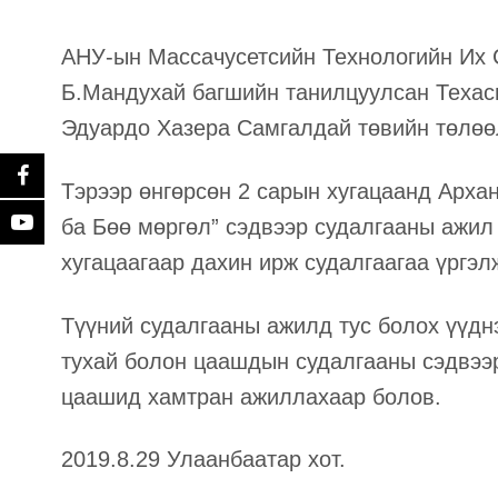
АНУ-ын Массачусетсийн Технологийн Их 
Б.Мандухай багшийн танилцуулсан Техасы
Эдуардо Хазера Самгалдай төвийн төлөө
Тэрээр өнгөрсөн 2 сарын хугацаанд Архан
ба Бөө мөргөл” сэдвээр судалгааны ажил
хугацаагаар дахин ирж судалгаагаа үргэл
Түүний судалгааны ажилд тус болох үүднэ
тухай болон цаашдын судалгааны сэдвээ
цаашид хамтран ажиллахаар болов.
2019.8.29 Улаанбаатар хот.