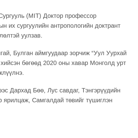
Сургууль (MIT) Доктор профессор
н их сургуулийн антропологийн доктрант
лөлтэй уулзав.
гай, Булган аймгуудаар зорчиж “Уул Уурхай
 хийсэн бөгөөд 2020 оны хавар Монголд урт
жлүүлнэ.
эс Дархад Бөө, Лус савдаг, Тэнг
эрүүдийн
р ярилцаж, Самгалдай төвийг түшиглэн