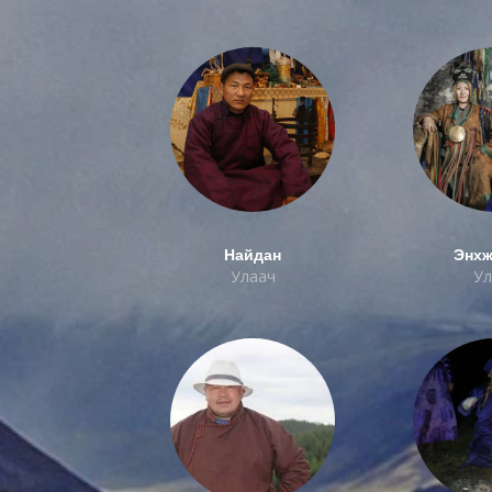
Найдан
Энхж
Улаач
Ул