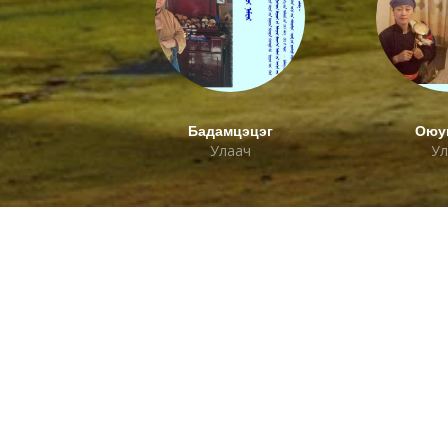
Бадамцэцэг
Оюу
Улаач
Ул
Хаяг
Холбо
99724405
Монгол Улс Дархан хот
99409129
20-р хороо Өргөө баг
batchulu