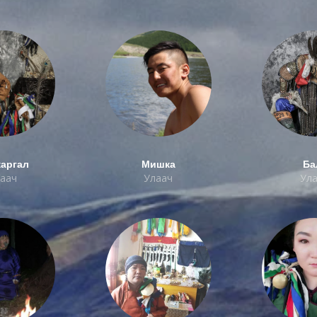
аргал
Мишка
Ба
аач
Улаач
Ул