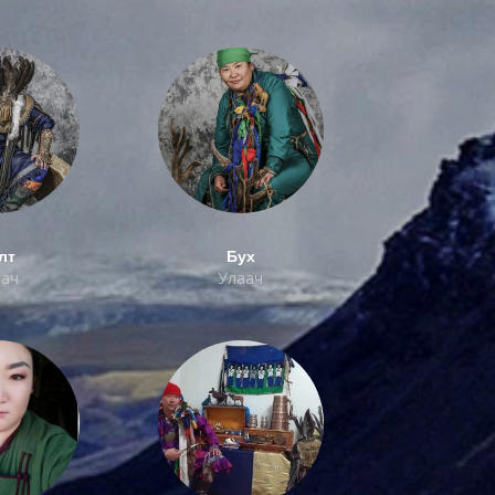
лт
Бух
аач
Улаач