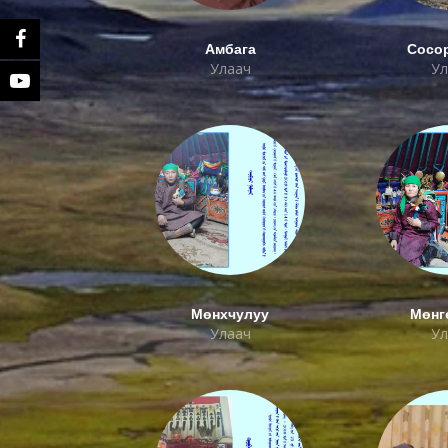
Амбага
Сосо
Улаач
Ул
Мөнхчулуу
Мөнг
Улаач
Ул