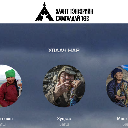
УЛААЧ НАР
стхаан
Хуцгаа
Мөнх
агш
Багш
Ба