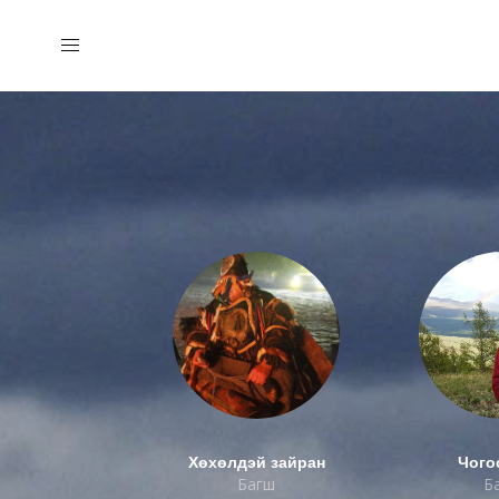
Хөхөлдэй зайран
Чого
Багш
Б