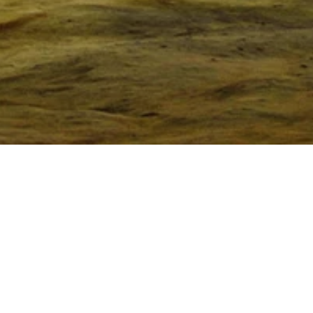
Мэдээлэл авах
Subscribe
Илгээх