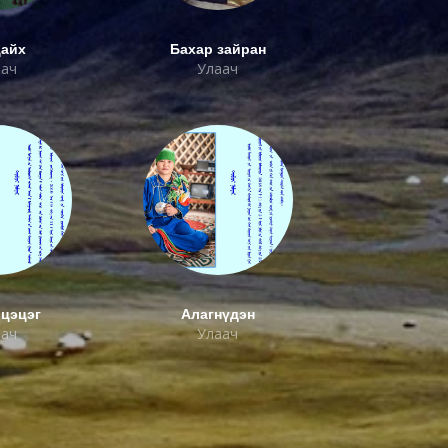
цайх
Бахар зайран
аач
Улаач
лцэцэг
Алагнүдэн
аач
Улаач