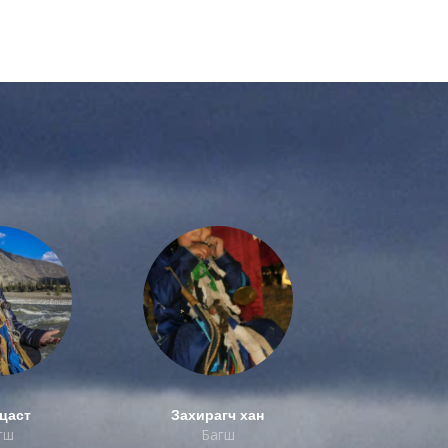
цаст
Захирагч хан
гш
Багш