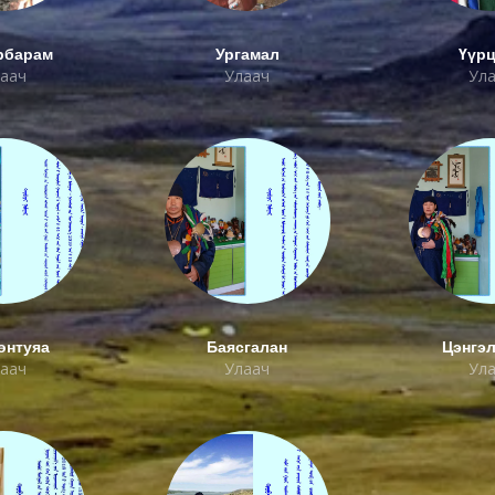
рбарам
Ургамал
Үүр
аач
Улаач
Ул
өнтуяа
Баясгалан
Цэнгэ
аач
Улаач
Ул