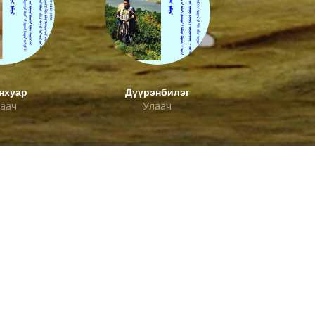
нхуар
Дүүрэнбилэг
аач
Улаач
о барих
Мэдээлэл
About us
Photo album
Redheads
un@samgaldai.mn
Contact