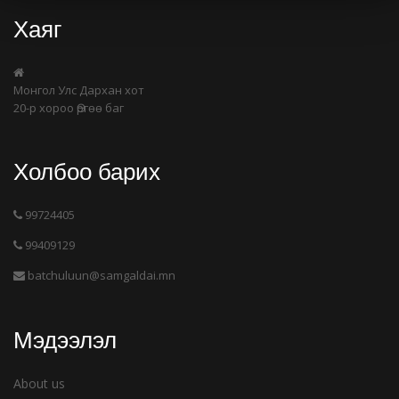
Хаяг
Монгол Улс Дархан хот
20-р хороо Өргөө баг
Холбоо барих
99724405
99409129
batchuluun@samgaldai.mn
Мэдээлэл
About us