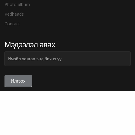
Photo album
Redheads
Contact
Мэдээлэл авах
Subscribe
Илгээх
Copyright © 2020
samgaldai.mn
. All Rights Reserved