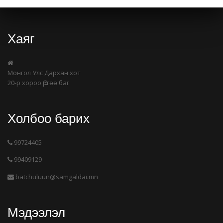
Хаяг
Монгол Улс Дархан хот
20-р хороо Өргөө баг
Холбоо барих
99724405
99409129
batchuluun@samgaldai.mn
Мэдээлэл