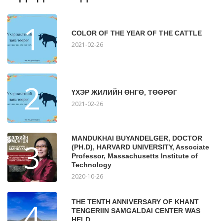
1
COLOR OF THE YEAR OF THE CATTLE
2021-02-26
2
ҮХЭР ЖИЛИЙН ӨНГӨ, ТӨӨРӨГ
2021-02-26
MANDUKHAI BUYANDELGER, DOCTOR
3
(PH.D), HARVARD UNIVERSITY, Associate
Professor, Massachusetts Institute of
Technology
2020-10-26
4
THE TENTH ANNIVERSARY OF KHANT
TENGERIIN SAMGALDAI CENTER WAS
HELD