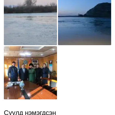
Сүүлд нэмэгдсэн