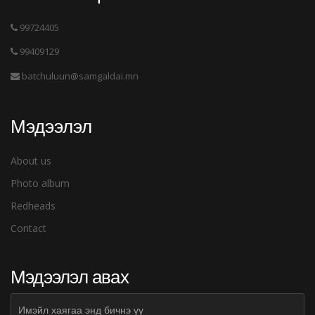
99724405
99409129
batchuluun@samgaldai.mn
Мэдээлэл
About us
Photo album
Redheads
Contact
Мэдээлэл авах
Subscribe