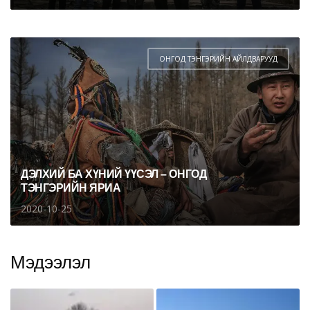
ОНГОД ТЭНГЭРИЙН АЙЛДВАРУУД
ДЭЛХИЙ БА ХҮНИЙ ҮҮСЭЛ – ОНГОД
ТЭНГЭРИЙН ЯРИА
2020-10-25
Мэдээлэл