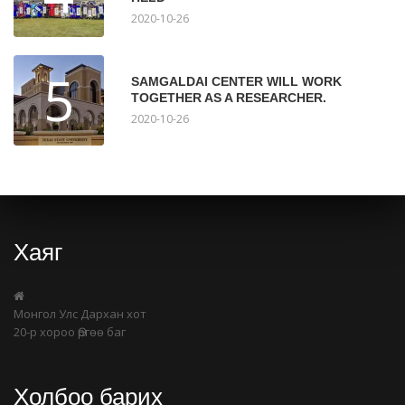
2020-10-26
5
SAMGALDAI CENTER WILL WORK
TOGETHER AS A RESEARCHER.
2020-10-26
Хаяг
Монгол Улс Дархан хот
20-р хороо Өргөө баг
Холбоо барих