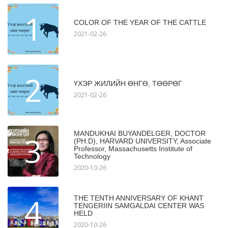
1
COLOR OF THE YEAR OF THE CATTLE
2021-02-26
2
ҮХЭР ЖИЛИЙН ӨНГӨ, ТӨӨРӨГ
2021-02-26
MANDUKHAI BUYANDELGER, DOCTOR
3
(PH.D), HARVARD UNIVERSITY, Associate
Professor, Massachusetts Institute of
Technology
2020-10-26
4
THE TENTH ANNIVERSARY OF KHANT
TENGERIIN SAMGALDAI CENTER WAS
HELD
2020-10-26