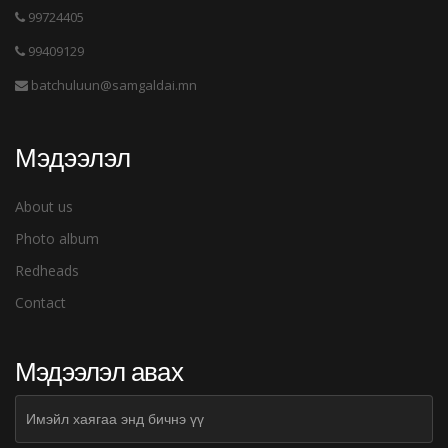
99724405
99409129
batchuluun@samgaldai.mn
Мэдээлэл
About us
Photo album
Redheads
Contact
Мэдээлэл авах
Subscribe