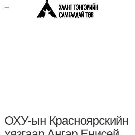
ОХУ-ын Красноярскийн
хязгаар Ангар Енисей