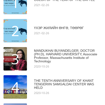
1
2021-02-26
2
ҮХЭР ЖИЛИЙН ӨНГӨ, ТӨӨРӨГ
2021-02-26
MANDUKHAI BUYANDELGER, DOCTOR
3
(PH.D), HARVARD UNIVERSITY, Associate
Professor, Massachusetts Institute of
Technology
2020-10-26
4
THE TENTH ANNIVERSARY OF KHANT
TENGERIIN SAMGALDAI CENTER WAS
HELD
2020-10-26