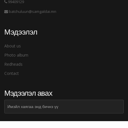
99409129
batchuluun@samgaldai.mn
Мэдээлэл
About us
Photo album
Redheads
Contact
Мэдээлэл авах
Subscribe
Илгээх