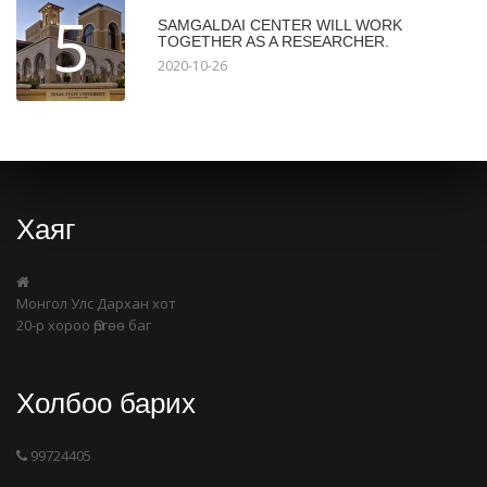
5
SAMGALDAI CENTER WILL WORK
TOGETHER AS A RESEARCHER.
2020-10-26
Хаяг
Монгол Улс Дархан хот
20-р хороо Өргөө баг
Холбоо барих
99724405