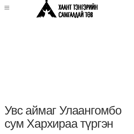
Увс аймаг Улаангомбо
сум Хархираа түргэн