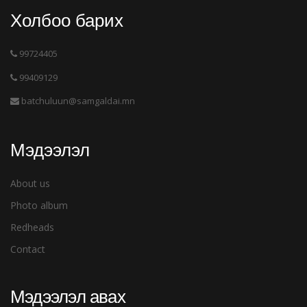
Холбоо барих
99724405
99409129
batchuluun@samgaldai.mn
Мэдээлэл
About us
Photo album
Redheads
Contact
Мэдээлэл авах