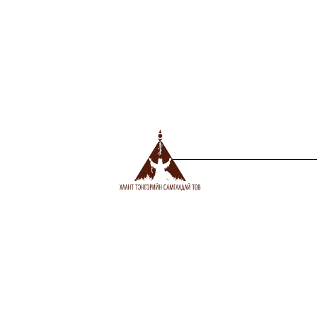
Сүүлд нэмэгдсэн
1
COLOR OF THE YEAR OF THE CATTLE
2021-02-26
2
ҮХЭР ЖИЛИЙН ӨНГӨ, ТӨӨРӨГ
2021-02-26
MANDUKHAI BUYANDELGER, DOCTOR
3
(PH.D), HARVARD UNIVERSITY, Associate
Professor, Massachusetts Institute of