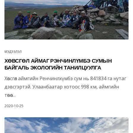
МЭДЭЭЛЭЛ
ХӨВСГӨЛ АЙМАГ РЭНЧИНЛҮМБЭ СУМЫН
БАЙГАЛЬ ЭКОЛОГИЙН ТАНИЛЦУУЛГА
Хөвсгөл аймгийн Ренчинлхүмбэ сум нь 841834 га нутаг
дэвсгэртэй. Улаанбаатар хотоос 998 км, аймгийн
төвөөс…
2020-10-25