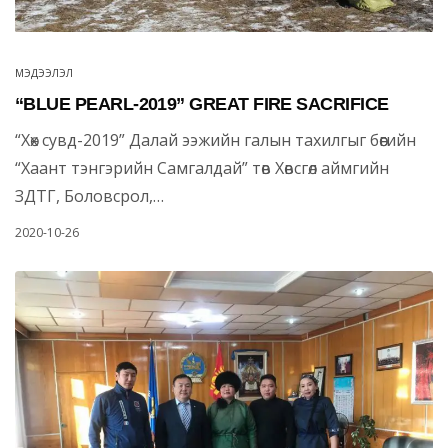
МЭДЭЭЛЭЛ
“BLUE PEARL-2019” GREAT FIRE SACRIFICE
“Хөх сувд-2019” Далай ээжийн галын тахилгыг бөөгийн
“Хаант тэнгэрийн Самгалдай” төв Хөвсгөл аймгийн
ЗДТГ, Боловсрол,…
2020-10-26