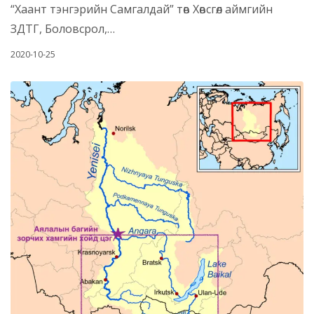
“Хаант тэнгэрийн Самгалдай” төв Хөвсгөл аймгийн
ЗДТГ, Боловсрол,…
2020-10-25