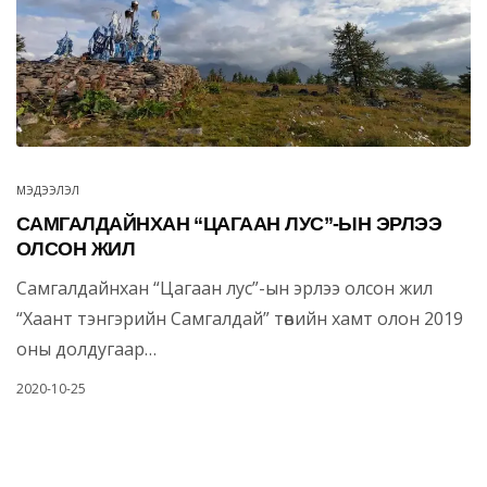
МЭДЭЭЛЭЛ
САМГАЛДАЙНХАН “ЦАГААН ЛУС”-ЫН ЭРЛЭЭ
ОЛСОН ЖИЛ
Самгалдайнхан “Цагаан лус”-ын эрлээ олсон жил
“Хаант тэнгэрийн Самгалдай” төвийн хамт олон 2019
оны долдугаар…
2020-10-25