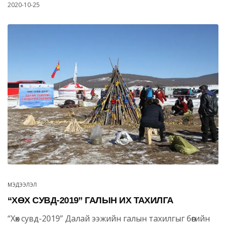
2020-10-25
МЭДЭЭЛЭЛ
“ХӨХ СУВД-2019” ГАЛЫН ИХ ТАХИЛГА
“Хөх сувд-2019” Далай ээжийн галын тахилгыг бөөгийн