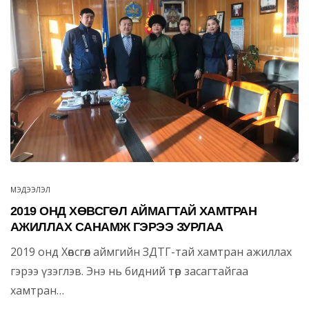
МЭДЭЭЛЭЛ
2019 ОНД ХӨВСГӨЛ АЙМАГТАЙ ХАМТРАН
АЖИЛЛАХ САНАМЖ ГЭРЭЭ ЗУРЛАА
2019 онд Хөвсгөл аймгийн ЗДТГ-тай хамтран ажиллах
гэрээ үзэглэв. Энэ нь бидний төр засагтайгаа
хамтран…