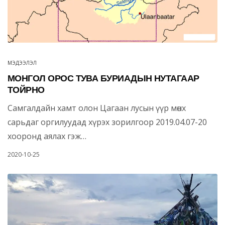
МЭДЭЭЛЭЛ
МОНГОЛ ОРОС ТУВА БУРИАДЫН НУТАГААР
ТОЙРНО
Самгалдайн хамт олон Цагаан лусын үүр мөнх
сарьдаг оргилуудад хүрэх зорилгоор 2019.04.07-20
хооронд аялах гэж…
2020-10-25